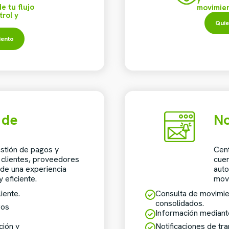
e tu flujo
movimien
trol y
Quie
iento
 de
No
estión de pagos y
Cent
 clientes, proveedores
cuen
de una experiencia
auto
y eficiente.
movi
iente.
Consulta de movimie
consolidados.
gos
Información mediant
ción y
Notificaciones de tr