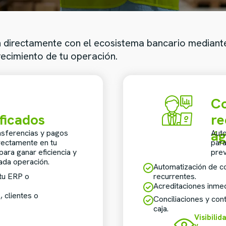
n directamente con el ecosistema bancario mediante
ecimiento de tu operación.
Co
ficados
re
ág
nsferencias y pagos
Auto
rectamente en tu
para
para ganar eficiencia y
prev
ada operación.
Automatización de c
tu ERP o
recurrentes.
Acreditaciones inmed
 clientes o
Conciliaciones y con
caja.
Visibilid
y