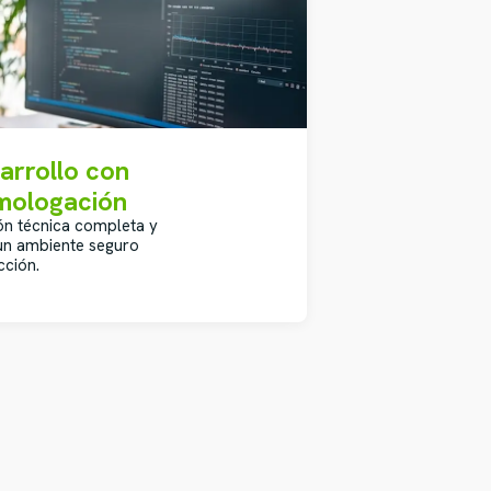
sarrollo con
mologación
n técnica completa y
un ambiente seguro
cción.