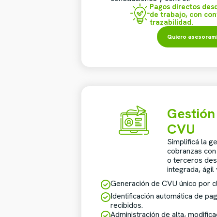
Pagos directos desd
de trabajo, con con
trazabilidad.
Quiero asesoram
Gestión
CVU
Simplificá la g
cobranzas con
o terceros des
integrada, ágil 
Generación de CVU único por cl
Identificación automática de pa
recibidos.
Administración de alta, modifica