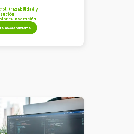
ol, trazabilidad y
ización
alar tu operación.
ro asesoramiento