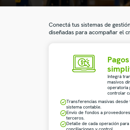
Conectá tus sistemas de gestió
diseñadas para acompañar el cr
Pagos
simpli
Integrá tra
masivos di
operatoria 
controlar c
Transferencias masivas desde 
sistema contable.
Envío de fondos a proveedores,
terceros.
Detalle de cada operación para
conciliaciones y control.