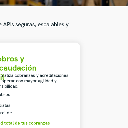
 APIs seguras, escalables y
bros y
caudación
il
matizá cobranzas y acreditaciones
 operar con mayor agilidad y
isibilidad.
obros
iatas.
trol de
ad total de tus cobranzas