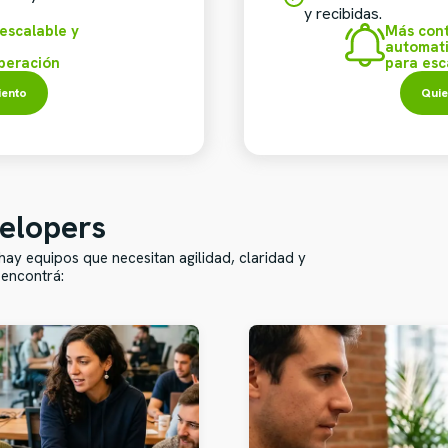
y recibidas.
 escalable y
Más contr
automat
operación
para esc
iento
Quie
elopers
ay equipos que necesitan agilidad, claridad y
encontrá: