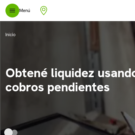
Menú
Inicio
Financiá tu Pyme y
aprovechá todas las
oportunidades