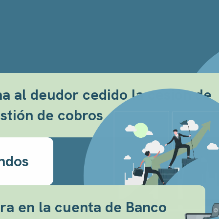
 al deudor cedido la cesión de
stión de cobros
ondos
ura en la cuenta de Banco