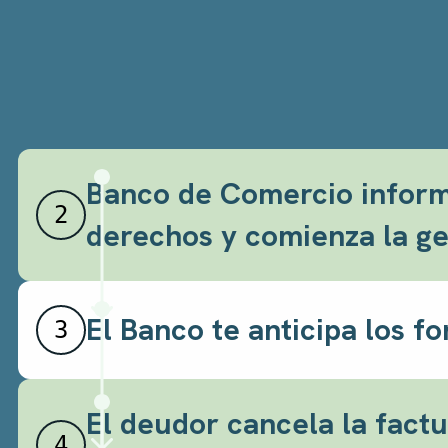
1
Banco de Comercio informa
2
derechos y comienza la ge
El Banco te anticipa los f
3
El deudor cancela la fact
4