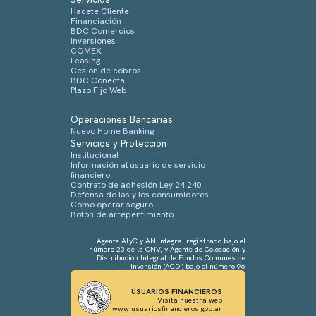
Hacete Cliente
Financiación
BDC Comercios
Inversiones
COMEX
Leasing
Cesión de cobros
BDC Conecta
Plazo Fijo Web
Operaciones Bancarias
Nuevo Home Banking
Servicios y Protección
Institucional
Información al usuario de servicio
financiero
Contrato de adhesión Ley 24.240
Defensa de las y los consumidores
Cómo operar seguro
Botón de arrepentimiento
Agente ALyC y AN-Integral registrado bajo el
número 23 de la CNV, y Agente de Colocación y
Distribución Integral de Fondos Comunes de
Inversión (ACDI) bajo el número 96
USUARIOS FINANCIEROS
Visitá nuestra web
www.usuariosfinancieros.gob.ar