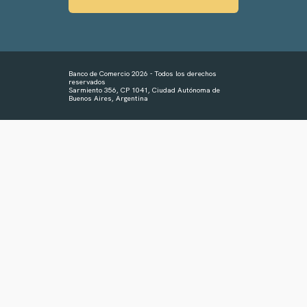
Banco de Comercio 2026 - Todos los derechos
reservados
Sarmiento 356, CP 1041, Ciudad Autónoma de
Buenos Aires, Argentina