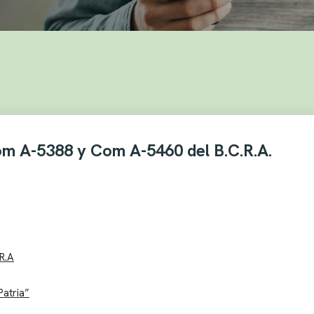
m A-5388 y Com A-5460 del B.C.R.A.
 R.A
Patria”