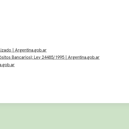
lizado | Argentina.gob.ar
sitos Bancarios): Ley 24485/1995 | Argentina.gob.ar
a.gob.ar