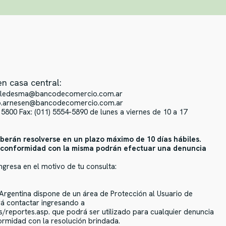
n casa central:
na.ledesma@bancodecomercio.com.ar
o.arnesen@bancodecomercio.com.ar
5800 Fax: (011) 5554-5890 de lunes a viernes de 10 a 17
eberán resolverse en un plazo máximo de 10 días hábiles.
isconformidad con la misma podrán efectuar una denuncia
ngresa en el motivo de tu consulta:
 Argentina dispone de un área de Protección al Usuario de
rá contactar ingresando a
reportes.asp. que podrá ser utilizado para cualquier denuncia
ormidad con la resolución brindada.