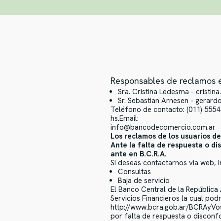
Responsables de reclamos e
Sra. Cristina Ledesma -
cristi
Sr. Sebastian Arnesen -
gerard
Teléfono de contacto: (011) 5554 
hs.Email:
info@bancodecomercio.com.ar
Los reclamos de los usuarios d
Ante la falta de respuesta o d
ante en B.C.R.A.
Si deseas contactarnos via web, i
Consultas
Baja de servicio
El Banco Central de la República
Servicios Financieros la cual pod
http://www.bcra.gob.ar/BCRAyVos/
por falta de respuesta o disconf