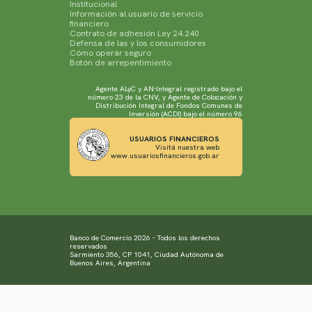
Institucional
Información al usuario de servicio
financiero
Contrato de adhesión Ley 24.240
Defensa de las y los consumidores
Cómo operar seguro
Botón de arrepentimiento
Agente ALyC y AN-Integral registrado bajo el
número 23 de la CNV, y Agente de Colocación y
Distribución Integral de Fondos Comunes de
Inversión (ACDI) bajo el número 96
USUARIOS FINANCIEROS
Visitá nuestra web
www.usuariosfinancieros.gob.ar
Banco de Comercio 2026 - Todos los derechos
reservados
Sarmiento 356, CP 1041, Ciudad Autónoma de
Buenos Aires, Argentina