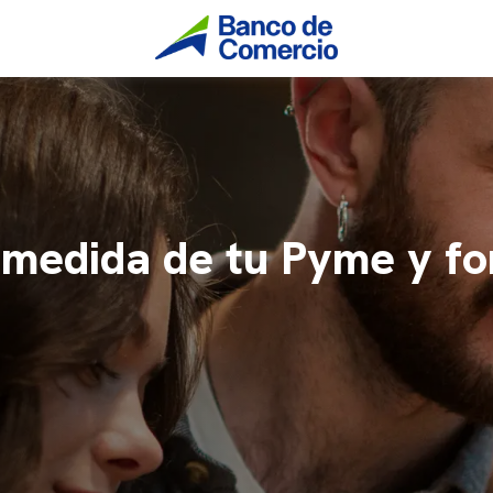
us e-cheqs y operá con m