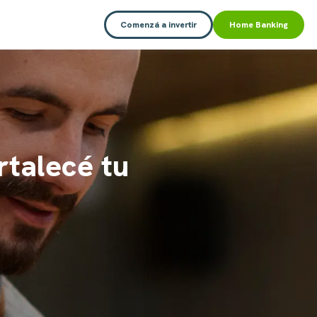
Comenzá a invertir
Home Banking
ás agilidad