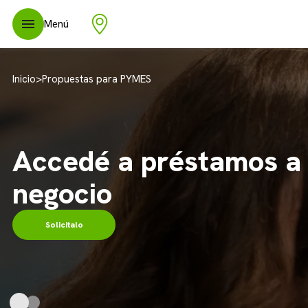
Menú
Inicio
>
Propuestas para PYMES
Anticipá el cobro de t
y liquidez
Conocé más